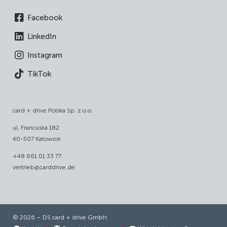
Facebook
LinkedIn
Instagram
TikTok
card + drive Polska Sp. z o.o.
ul. Francuska 182
40-507 Katowice
+48 661 01 33 77
vertrieb@carddrive.de
© 2026 – DS card + drive GmbH