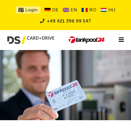
Login
DE
EN
RO
HU
+49 421 396 99 547