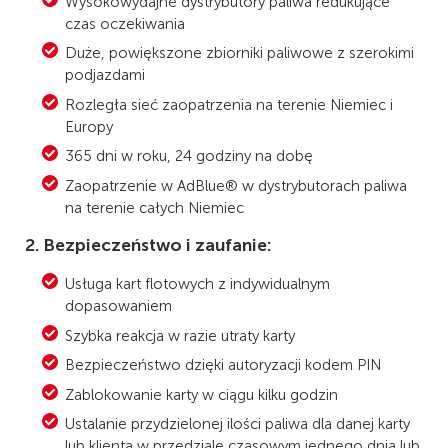
Wysokowydajne dystrybutory paliwa redukujące
czas oczekiwania
Duże, powiększone zbiorniki paliwowe z szerokimi
podjazdami
Rozległa sieć zaopatrzenia na terenie Niemiec i
Europy
365 dni w roku, 24 godziny na dobę
Zaopatrzenie w AdBlue® w dystrybutorach paliwa
na terenie całych Niemiec
2. Bezpieczeństwo i zaufanie:
Usługa kart flotowych z indywidualnym
dopasowaniem
Szybka reakcja w razie utraty karty
Bezpieczeństwo dzięki autoryzacji kodem PIN
Zablokowanie karty w ciągu kilku godzin
Ustalanie przydzielonej ilości paliwa dla danej karty
lub klienta w przedziale czasowym jednego dnia lub