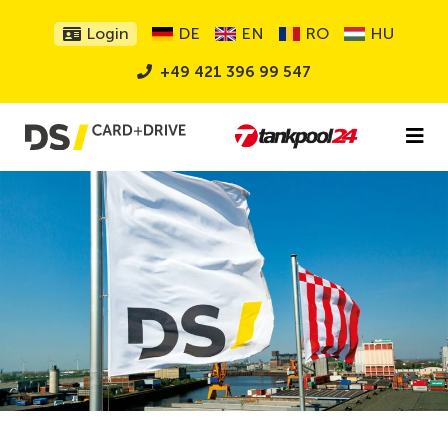
Login
DE
EN
RO
HU
+49 421 396 99 547