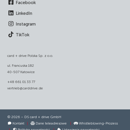
Facebook
LinkedIn
Instagram
TikTok
card + drive Polska Sp. z o.o.
ul. Francuska 182
40-507 Katowice
+48 661 01 33 77
vertrieb@carddrive.de
© 2026 – DS card + drive GmbH
Kontakt
|
Dane teleadresowe
|
Whistleblowing-Prozess
|
Polityka prywatności
|
Ustawienia prywatności