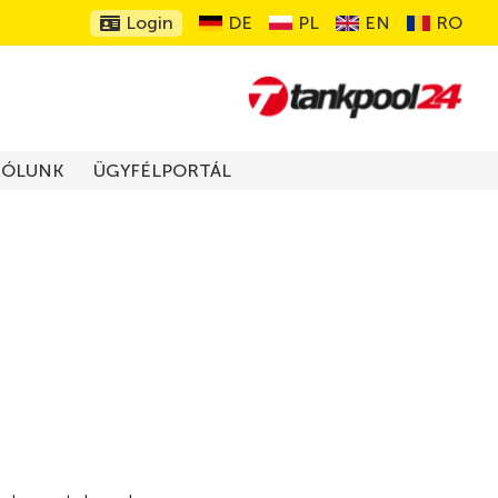
Login
DE
PL
EN
RO
RÓLUNK
ÜGYFÉLPORTÁL