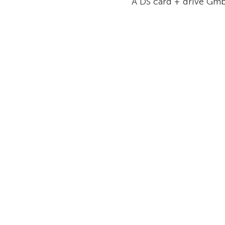
A DS card + drive Gm