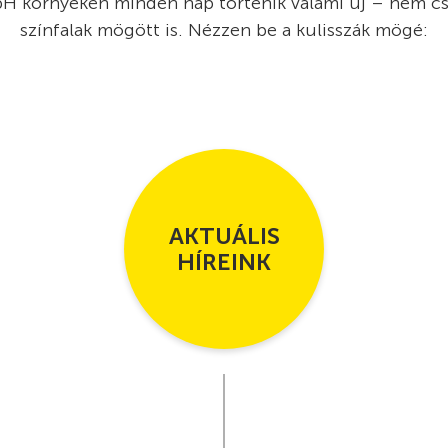
bH környékén minden nap történik valami új – nem cs
színfalak mögött is. Nézzen be a kulisszák mögé:
AKTUÁLIS
HÍREINK